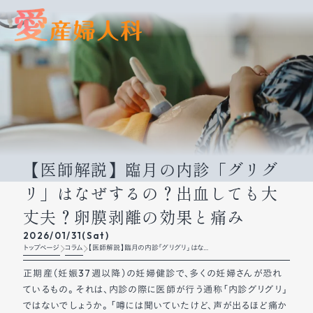
【医師解説】臨月の内診「グリグ
リ」はなぜするの？出血しても大
丈夫？卵膜剥離の効果と痛み
2026/01/31(Sat)
トップページ
コラム
【医師解説】臨月の内診「グリグリ」はな
ぜするの？出血しても大丈夫？卵膜剥離
の効果と痛み
正期産（妊娠37週以降）の妊婦健診で、多くの妊婦さんが恐れ
ているもの。 それは、内診の際に医師が行う通称「内診グリグリ」
ではないでしょうか。 「噂には聞いていたけど、声が出るほど痛か