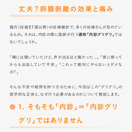
丈夫？卵膜剥離の効果と痛み
6. 効果はいつ出る？
まとめ
臨月（妊娠37週以降）の妊婦健診で、多くの妊婦さんが恐れてい
るもの。 それは、内診の際に医師が行う
通称「内診グリグリ」
では
ないでしょうか。
「噂には聞いていたけど、声が出るほど痛かった…」 「家に帰って
からも出血していて不安」 「これって絶対にやらないとダメな
の？」
そんな不安や疑問を持つ方のために、今回はこの「グリグリ」の
医学的な正体と、なぜ行う必要があるのかについて解説します。
1. そもそも「内診」＝「内診グリ
グリ」ではありません