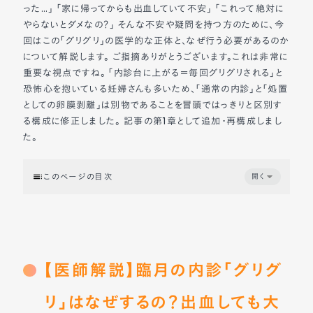
った…」 「家に帰ってからも出血していて不安」 「これって絶対に
やらないとダメなの？」 そんな不安や疑問を持つ方のために、今
回はこの「グリグリ」の医学的な正体と、なぜ行う必要があるのか
について解説します。 ご指摘ありがとうございます。これは非常に
重要な視点ですね。 「内診台に上がる＝毎回グリグリされる」と
恐怖心を抱いている妊婦さんも多いため、「通常の内診」と「処置
としての卵膜剥離」は別物であることを冒頭ではっきりと区別す
る構成に修正しました。 記事の第1章として追加・再構成しまし
た。
このページの目次
開く
【医師解説】臨月の内診「グリグリ」はなぜするの？出血しても
大丈夫？卵膜剥離の効果と痛み
1. そもそも「内診」＝「内診グリグリ」ではありません
2. 「内診グリグリ」の正体は？
【医師解説】臨月の内診「グリグ
3. なぜ、あんなに痛いことをするの？
4. どのくらい痛い？痛みを逃すコツ
リ」はなぜするの？出血しても大
5. 出血しても大丈夫？「おしるし」との関係