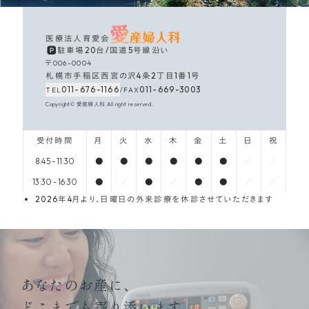
医療法人育愛会
駐車場20台
/
国道5号線沿い
〒006-0004
札幌市手稲区西宮の沢4条2丁目1番1号
011-676-1166
011
-
669
-
3003
TEL
/
FAX
Copyright© 愛産婦人科 All right reserved.
受付時間
月
火
水
木
金
土
日
祝
8:45 - 11:30
●
●
●
●
●
●
／
／
13:30 - 16:30
●
／
●
／
●
●
／
／
2026年4月より、日曜日の外来診療を休診させていただきます
あなたのお産に、
どこまでも寄り添います。