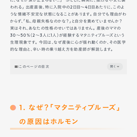
われる」 出産直後、特に入院中の2日目〜4日目あたりに、このよ
うな情緒不安定な状態になることがあります。 自分でも理由がわ
からず、「私、母親失格なのかな？」と自分を責めていませんか？
実はそれ、あなたの性格のせいではありません。 産後のママの
30〜50％（2〜3人に1人）が経験するマタニティブルーズという
生理現象です。 今回は、なぜ産後に心が揺れ動くのか、その医学
的な理由と、辛い時の乗り越え方を助産師が解説します。
このページの目次
開く
1. なぜ？「マタニティブルーズ」の原因はホルモン
2. こんな症状はありませんか？
3. 入院中・退院後に辛くなった時の対処法
4. 「産後うつ」との違いは？
まとめ
1. なぜ？「マタニティブルーズ」
の原因はホルモン