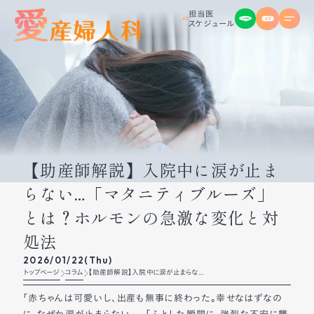
担当医

スケジュール
【助産師解説】入院中に涙が止ま
らない…「マタニティブルーズ」
とは？ホルモンの急激な変化と対
処法
2026/01/22(Thu)
トップページ
コラム
【助産師解説】入院中に涙が止まらな
い…「マタニティブルーズ」とは？ホルモン
の急激な変化と対処法
「赤ちゃんは可愛いし、出産も無事に終わった。幸せなはずなの
に、なぜか涙が止まらない…」 「ふとした瞬間に、強烈な不安に襲