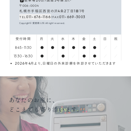
駐車場20台
/
国道5号線沿い
〒006-0004
札幌市手稲区西宮の沢4条2丁目1番1号
011-676-1166
011
-
669
-
3003
TEL
/
FAX
Copyright© 愛産婦人科 All right reserved.
受付時間
月
火
水
木
金
土
日
祝
8:45 - 11:30
●
●
●
●
●
●
／
／
13:30 - 16:30
●
／
●
／
●
●
／
／
2026年4月より、日曜日の外来診療を休診させていただきます
あなたのお産に、
どこまでも寄り添います。