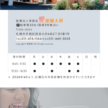
医療法人育愛会
駐車場20台
/
国道5号線沿い
〒006-0004
札幌市手稲区西宮の沢4条2丁目1番1号
011-676-1166
011
-
669
-
3003
TEL
/
FAX
Copyright© 愛産婦人科 All right reserved.
受付時間
月
火
水
木
金
土
日
祝
8:45 - 11:30
●
●
●
●
●
●
／
／
13:30 - 16:30
●
／
●
／
●
●
／
／
2026年4月より、日曜日の外来診療を休診させていただきます
あなたのお産に、