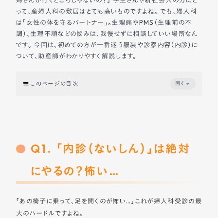
って、産婦人科の敷居はとても高いものですよね。 でも、婦人科
は「女性の体を守るパートナー」。生理痛やPMS（生理前の不
調）、生理不順などの悩みは、我慢せずに相談していい場所なん
です。 今回は、初めての方が一番迷う服装や診察内容（内診）に
ついて、助産師がわかりやすく解説します。
このページの目次
開く
Q1. 「内診（ないしん）」は絶対にやるの？怖い…
Q2. 何を着ていけばいい？（服装の正解）
Q3. 持っていくものは？準備することは？
Q4. どんな流れで進むの？
Q1. 「内診（ないしん）」は絶対
まとめ：ひとりで悩まず、まずは相談に
にやるの？怖い…
「あの椅子に乗って、足を開くのが怖い…」これが婦人科受診の最
大のハードルですよね。