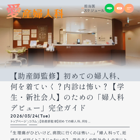
担当医

スケジュール
【助産師監修】初めての婦人科、
何を着ていく？内診は怖い？【学
生・新社会人】のための「婦人科
デビュー」完全ガイド
2026/03/24(Tue)
トップページ
コラム
【助産師監修】初めての婦人科、何を着
ていく？内診は怖い？【学生・新社会人】
のための「婦人科デビュー」完全ガイド
「生理痛がひどいけど、病院に行くのは怖い…」 「婦人科って、妊
婦さんが行くところじゃないの？」 学生さんや新社会人の方にと